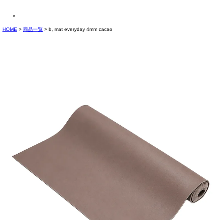
HOME
商品一覧
b, mat everyday 4mm cacao