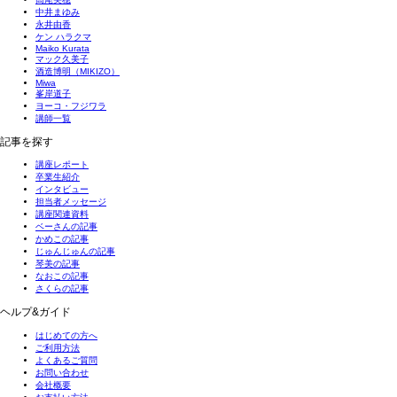
中井まゆみ
永井由香
ケン ハラクマ
Maiko Kurata
マック久美子
酒造博明（MIKIZO）
Miwa
峯岸道子
ヨーコ・フジワラ
講師一覧
記事を探す
講座レポート
卒業生紹介
インタビュー
担当者メッセージ
講座関連資料
ベーさんの記事
かめこの記事
じゅんじゅんの記事
琴美の記事
なおこの記事
さくらの記事
ヘルプ&ガイド
はじめての方へ
ご利用方法
よくあるご質問
お問い合わせ
会社概要