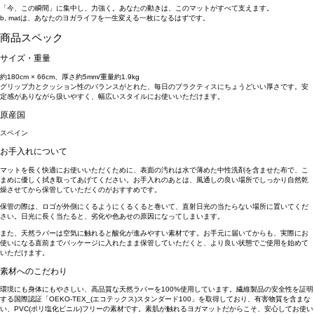
「今、この瞬間」に集中し、力強く。あなたの動きは、このマットがすべて支えます。
b, matは、あなたのヨガライフを一生変える一枚になるはずです。
商品スペック
サイズ・重量
約180cm × 66cm、厚さ約5mm/重量約1.9kg
グリップ力とクッション性のバランスがとれた、毎日のプラクティスにちょうどいい厚さです。安
定感がありながら扱いやすく、幅広いスタイルにお使いいただけます。
原産国
スペイン
お手入れについて
マットを長く快適にお使いいただくために、表面の汚れは水で薄めた中性洗剤を含ませた布で、こ
まめに優しく拭き取ってあげてください。お手入れのあとは、風通しの良い場所でしっかり自然乾
燥させてから保管していただくのがおすすめです。
保管の際は、ロゴが外側にくるようにくるくると巻いて、直射日光の当たらない場所に置いてくだ
さい。日光に長く当たると、劣化や色あせの原因になってしまいます。
また、天然ラバーは空気に触れると酸化が進みやすい素材です。お手元に届いてからも、実際にお
使いになる直前までパッケージに入れたまま保管していただくと、より良い状態でご使用を始めて
いただけます。
素材へのこだわり
環境にも身体にもやさしい、高品質な天然ラバーを100%使用しています。繊維製品の安全性を証明
する国際認証「OEKO-TEX_(エコテックス)スタンダード100」を取得しており、有害物質を含まな
い、PVC(ポリ塩化ビニル)フリーの素材です。素肌が触れるヨガマットだからこそ、安心してお使い