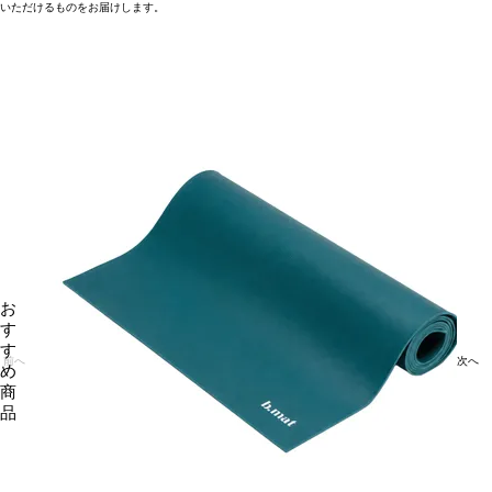
いただけるものをお届けします。
お
す
す
前へ
次へ
め
商
品